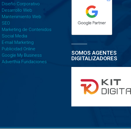
Diseño Corporativo
Desarrollo Web
Mantenimiento Web
SEO
Marketing de Contenidos
Social Media
E-mail Marketing
Publicidad Online
SOMOS AGENTES
Google My Business
DIGITALIZADORES
Adverthia Fundaciones