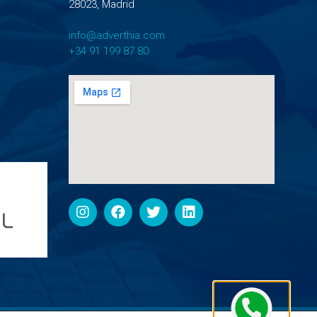
28023, Madrid
info@adverthia.com
+34 91 199 87 80