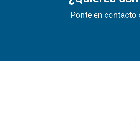
Ponte en contacto c
S
D
Diseñamos estrategias de Marketing
Digital 360º adaptadas a tu medida para
ofrecerte soluciones reales orientadas a
cumplir tus objetivos.