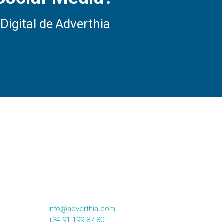
Digital de Adverthia
CONTACTA CON NOSOTROS
Calle Alsasua,16 2º Izqda
28023, Madrid
info@adverthia.com
+34 91 199 87 80