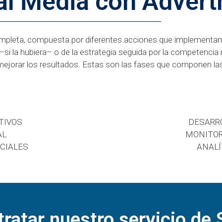
al Media con Advert
mpleta, compuesta por diferentes acciones que implementamo
 –si la hubiera– o de la estrategia seguida por la competencia 
 mejorar los resultados. Estas son las fases que componen la
TIVOS
DESARRO
AL
MONITOR
CIALES
ANALÍ
ratar nuestro servicio de