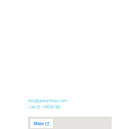
CONTACTA CON NOSOTROS
Calle Alsasua,16 2º Izqda
28023, Madrid
info@adverthia.com
+34 91 199 87 80