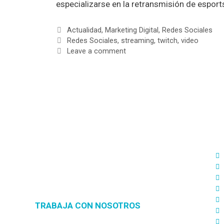
especializarse en la retransmisión de esport
Actualidad
,
Marketing Digital
,
Redes Sociales
Redes Sociales
,
streaming
,
twitch
,
video
Leave a comment
S
D
Diseñamos estrategias de Marketing
Digital 360º adaptadas a tu medida para
ofrecerte soluciones reales orientadas a
cumplir tus objetivos.
TRABAJA CON NOSOTROS