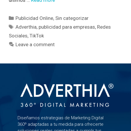
Publicidad Online
,
Sin categorizar
Adverthia
,
publicidad para empresas
,
Redes
Sociales
,
TikTok
Leave a comment
Diseñamos estrategias de Marketing Digital
360º adaptadas a tu medida para ofrecerte
soluciones reales orientadas a cumplir tus