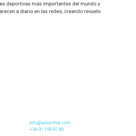
nes deportivas más importantes del mundo y
recen a diario en las redes, creando revuelo
CONTACTA CON NOSOTROS
Calle Alsasua,16 2º Izqda
28023, Madrid
info@adverthia.com
+34 91 199 87 80