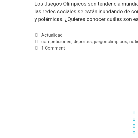
Los Juegos Olímpicos son tendencia mundial
las redes sociales se están inundando de co
y polémicas. ¿Quieres conocer cuáles son es
Actualidad
competiciones
,
deportes
,
juegosolímpicos
,
noti
1 Comment
S
D
Diseñamos estrategias de Marketing
Digital 360º adaptadas a tu medida para
ofrecerte soluciones reales orientadas a
cumplir tus objetivos.