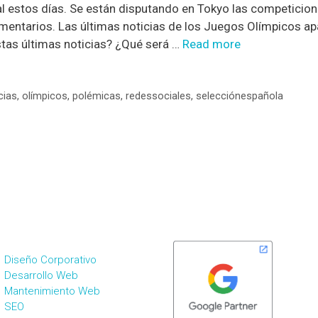
 estos días. Se están disputando en Tokyo las competicio
mentarios. Las últimas noticias de los Juegos Olímpicos apa
tas últimas noticias? ¿Qué será …
Read more
cias
,
olímpicos
,
polémicas
,
redessociales
,
selecciónespañola
ERVICIOS DE MKT
SOMOS PARTNERS
IGITAL
Diseño Corporativo
Desarrollo Web
Mantenimiento Web
SEO