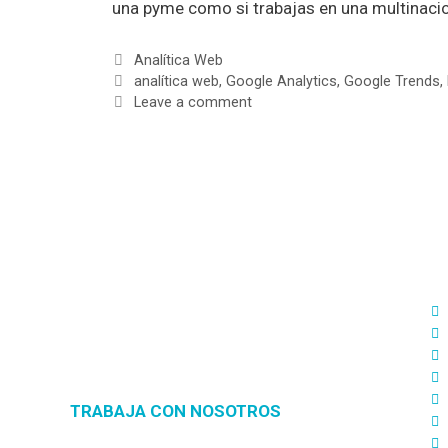
una pyme como si trabajas en una multinaci
Analítica Web
analítica web
,
Google Analytics
,
Google Trends
,
Leave a comment
S
D
Diseñamos estrategias de Marketing
Digital 360º adaptadas a tu medida para
ofrecerte soluciones reales orientadas a
cumplir tus objetivos.
TRABAJA CON NOSOTROS