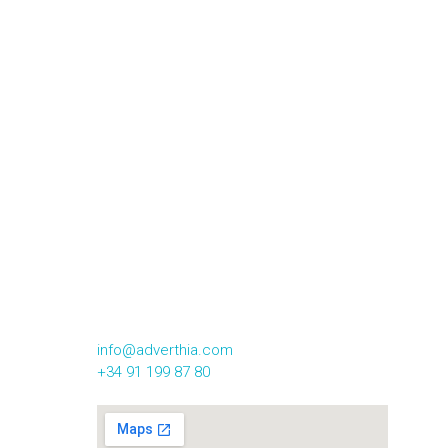
CONTACTA CON NOSOTROS
Calle Alsasua,16 2º Izqda
28023, Madrid
info@adverthia.com
+34 91 199 87 80