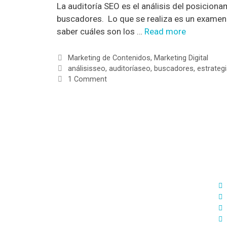
La auditoría SEO es el análisis del posicion
buscadores. Lo que se realiza es un examen 
saber cuáles son los …
Read more
Marketing de Contenidos
,
Marketing Digital
análisisseo
,
auditoríaseo
,
buscadores
,
estrateg
1 Comment
S
D
Diseñamos estrategias de Marketing
Digital 360º adaptadas a tu medida para
ofrecerte soluciones reales orientadas a
cumplir tus objetivos.