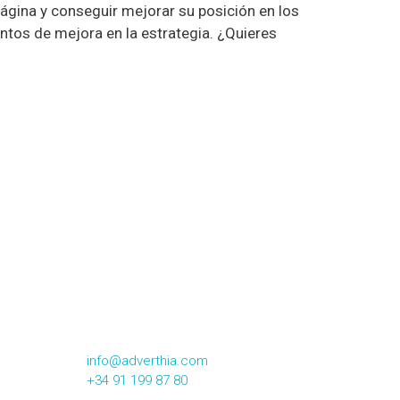
página y conseguir mejorar su posición en los
ntos de mejora en la estrategia. ¿Quieres
CONTACTA CON NOSOTROS
Calle Alsasua,16 2º Izqda
28023, Madrid
info@adverthia.com
+34 91 199 87 80