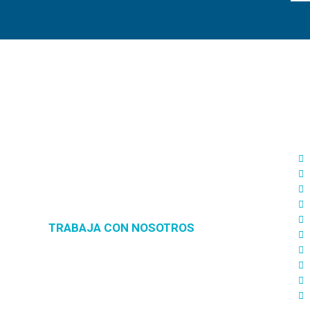
S
D
Diseñamos estrategias de Marketing
Digital 360º adaptadas a tu medida para
ofrecerte soluciones reales orientadas a
cumplir tus objetivos.
TRABAJA CON NOSOTROS
Pago seguro con Adverthia