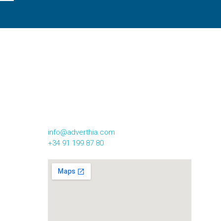
CONTACTA CON NOSOTROS
Calle Alsasua,16 2º Izqda
28023, Madrid
info@adverthia.com
+34 91 199 87 80