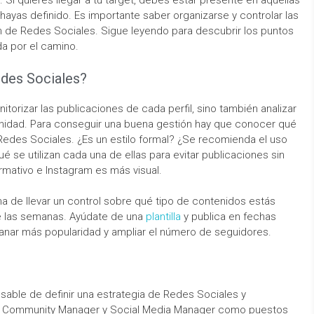
. Si quieres llegar a tu target, debes estar presente en aquellas
ayas definido. Es importante saber organizarse y controlar las
n de Redes Sociales. Sigue leyendo para descubrir los puntos
a por el camino.
des Sociales?
torizar las publicaciones de cada perfil, sino también analizar
unidad. Para conseguir una buena gestión hay que conocer qué
 Redes Sociales. ¿Es un estilo formal? ¿Se recomienda el uso
e utilizan cada una de ellas para evitar publicaciones sin
ormativo e Instagram es más visual.
ma de llevar un control sobre qué tipo de contenidos estás
de las semanas. Ayúdate de una
plantilla
y publica en fechas
ar más popularidad y ampliar el número de seguidores.
sable de definir una estrategia de Redes Sociales y
de Community Manager y Social Media Manager como puestos