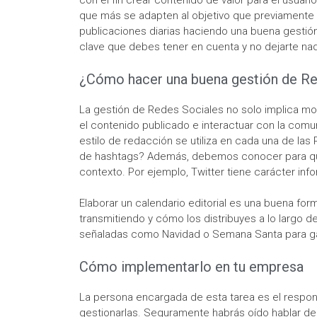
con el fin crear contenido de valor para el usuario
que más se adapten al objetivo que previamente h
publicaciones diarias haciendo una buena gestió
clave que debes tener en cuenta y no dejarte nad
¿Cómo hacer una buena gestión de Re
La gestión de Redes Sociales no solo implica moni
el contenido publicado e interactuar con la com
estilo de redacción se utiliza en cada una de las
de hashtags? Además, debemos conocer para qué s
contexto. Por ejemplo, Twitter tiene carácter inf
Elaborar un calendario editorial es una buena for
transmitiendo y cómo los distribuyes a lo largo 
señaladas como Navidad o Semana Santa para gan
Cómo implementarlo en tu empresa
La persona encargada de esta tarea es el respon
gestionarlas. Seguramente habrás oído hablar 