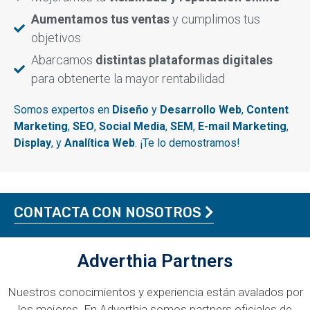
Aumentamos tus ventas
y cumplimos tus
objetivos
Abarcamos
distintas plataformas digitales
para obtenerte la mayor rentabilidad
Somos expertos en
Diseño
y
Desarrollo
Web
,
Content
Marketing
,
SEO
,
Social Media
,
SEM
,
E-mail Marketing
,
Display
, y
Analítica
Web
. ¡Te lo demostramos!
CONTACTA CON NOSOTROS
Adverthia Partners
Nuestros conocimientos y experiencia están avalados por
los mejores. En Adverthia somos partners oficiales de